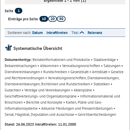
Ergebnisse 1 - 1 von (1)
1
Seite
10
20
50
Einträge pro Seite
Sortieren nach:
Datum
Inkrafttreten
Titel
Relevanz
Systematische Übersicht
Dokumententyp:
Beiratsinformationen und Protokolle
• Staatsverträge
•
Bekanntmachungen
• Abkommen
• Verwaltungsvorschriften
• Satzungen
•
Dienstvereinbarungen
• Rundschreiben
• Gesetzblatt
• Amtsblatt
• Gesetze
und Rechtsverordnungen
• Verwaltungsvorschriften, Dienstanweisungen,
Dienstvereinbarungen, Richtlinien und Rundschreiben
• Statistiken
•
Gutachten
• Verträge und Vereinbarungen
• Aktenpläne
•
Geschäftsverteilungs- und Organisationspläne
• Informationsmaterial und
Broschüren
• Berichte und Konzepte
• Karten, Pläne und Geo-
Informationssysteme
• Aktuelle Meldungen und Pressemitteilungen
•
Senat, Magistrat, Deputation und Ausschüsse
• Gerichtsentscheidungen
Stand: 26.06.2023 Inkrafttreten: 11.01.2000