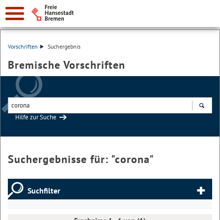
Vorschriften
Suchergebnis
Bremische Vorschriften
Hilfe zur Suche
Suchen
Suchergebnisse für: "
corona
"
Suchfilter