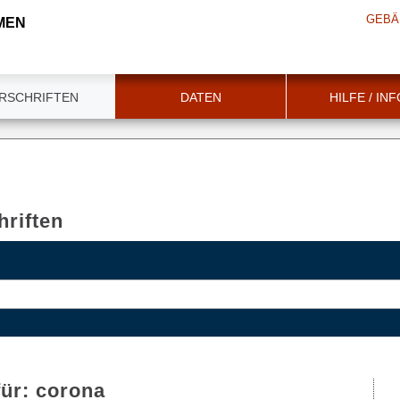
GEBÄ
MEN
RSCHRIFTEN
DATEN
HILFE / IN
riften
für:
corona