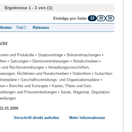
Ergebnisse 1 - 1 von (1)
10
20
50
Einträge pro Seite
fttreten
Titel
Relevanz
icht
ionen und Protokolle
• Staatsverträge
• Bekanntmachungen
•
iften
• Satzungen
• Dienstvereinbarungen
• Rundschreiben
•
e und Rechtsverordnungen
• Verwaltungsvorschriften,
barungen, Richtlinien und Rundschreiben
• Statistiken
• Gutachten
Aktenpläne
• Geschäftsverteilungs- und Organisationspläne
•
üren
• Berichte und Konzepte
• Karten, Pläne und Geo-
Meldungen und Pressemitteilungen
• Senat, Magistrat, Deputation
heidungen
 11.01.2000
Vorschrift direkt aufrufen
Mehr Informationen