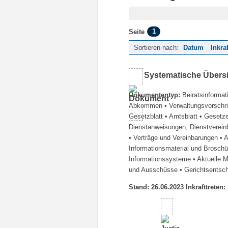
1
Seite
Sortieren nach:
Datum
Inkra
Systematische Übers
Dokumententyp:
Beiratsinformat
Abkommen
• Verwaltungsvorschr
Gesetzblatt
• Amtsblatt
• Gesetz
Dienstanweisungen, Dienstverein
• Verträge und Vereinbarungen
• 
Informationsmaterial und Brosch
Informationssysteme
• Aktuelle 
und Ausschüsse
• Gerichtsentsc
Stand: 26.06.2023 Inkrafttreten: