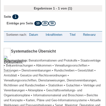
Ergebnisse 1 - 1 von (1)
1
Seite
10
20
50
Einträge pro Seite
Sortieren nach:
Datum
Inkrafttreten
Titel
Relevanz
Systematische Übersicht
Dokumententyp:
Beiratsinformationen und Protokolle
• Staatsverträge
• Bekanntmachungen
• Abkommen
• Verwaltungsvorschriften
•
Satzungen
• Dienstvereinbarungen
• Rundschreiben
• Gesetzblatt
•
Amtsblatt
• Gesetze und Rechtsverordnungen
•
Verwaltungsvorschriften, Dienstanweisungen, Dienstvereinbarungen,
Richtlinien und Rundschreiben
• Statistiken
• Gutachten
• Verträge und
Vereinbarungen
• Aktenpläne
• Geschäftsverteilungs- und
Organisationspläne
• Informationsmaterial und Broschüren
• Berichte
und Konzepte
• Karten, Pläne und Geo-Informationssysteme
• Aktuelle
Meldungen und Pressemitteilungen
• Senat, Magistrat, Deputation und