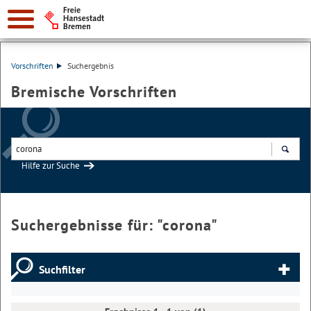
Vorschriften
Suchergebnis
Bremische Vorschriften
Hilfe zur Suche
Suchen
Suchergebnisse für: "
corona
"
Suchfilter