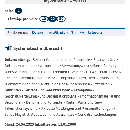
Ergebnisse 1 - 1 von (1)
1
Seite
10
20
50
Einträge pro Seite
Sortieren nach:
Datum
Inkrafttreten
Titel
Relevanz
Systematische Übersicht
Dokumententyp:
Beiratsinformationen und Protokolle
• Staatsverträge
•
Bekanntmachungen
• Abkommen
• Verwaltungsvorschriften
• Satzungen
•
Dienstvereinbarungen
• Rundschreiben
• Gesetzblatt
• Amtsblatt
• Gesetze
und Rechtsverordnungen
• Verwaltungsvorschriften, Dienstanweisungen,
Dienstvereinbarungen, Richtlinien und Rundschreiben
• Statistiken
•
Gutachten
• Verträge und Vereinbarungen
• Aktenpläne
•
Geschäftsverteilungs- und Organisationspläne
• Informationsmaterial und
Broschüren
• Berichte und Konzepte
• Karten, Pläne und Geo-
Informationssysteme
• Aktuelle Meldungen und Pressemitteilungen
•
Senat, Magistrat, Deputation und Ausschüsse
• Gerichtsentscheidungen
Stand: 26.06.2023 Inkrafttreten: 11.01.2000