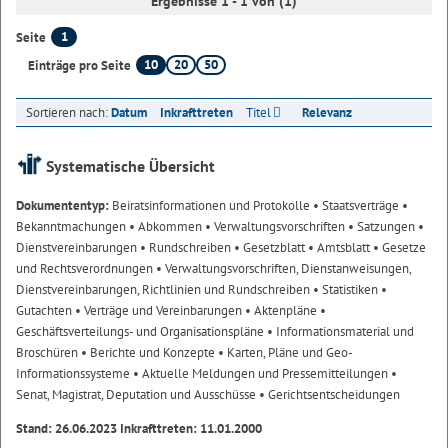
Ergebnisse 1 - 1 von (1)
1
Seite
10
20
50
Einträge pro Seite
Sortieren nach:
Datum
Inkrafttreten
Titel
Relevanz
Systematische Übersicht
Dokumententyp:
Beiratsinformationen und Protokolle
• Staatsverträge
•
Bekanntmachungen
• Abkommen
• Verwaltungsvorschriften
• Satzungen
•
Dienstvereinbarungen
• Rundschreiben
• Gesetzblatt
• Amtsblatt
• Gesetze
und Rechtsverordnungen
• Verwaltungsvorschriften, Dienstanweisungen,
Dienstvereinbarungen, Richtlinien und Rundschreiben
• Statistiken
•
Gutachten
• Verträge und Vereinbarungen
• Aktenpläne
•
Geschäftsverteilungs- und Organisationspläne
• Informationsmaterial und
Broschüren
• Berichte und Konzepte
• Karten, Pläne und Geo-
Informationssysteme
• Aktuelle Meldungen und Pressemitteilungen
•
Senat, Magistrat, Deputation und Ausschüsse
• Gerichtsentscheidungen
Stand: 26.06.2023 Inkrafttreten: 11.01.2000