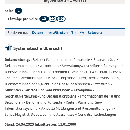
Ergebnisse 1 - 1 von (1)
1
Seite
10
20
50
Einträge pro Seite
Sortieren nach:
Datum
Inkrafttreten
Titel
Relevanz
Systematische Übersicht
Dokumententyp:
Beiratsinformationen und Protokolle
• Staatsverträge
•
Bekanntmachungen
• Abkommen
• Verwaltungsvorschriften
• Satzungen
•
Dienstvereinbarungen
• Rundschreiben
• Gesetzblatt
• Amtsblatt
• Gesetze
und Rechtsverordnungen
• Verwaltungsvorschriften, Dienstanweisungen,
Dienstvereinbarungen, Richtlinien und Rundschreiben
• Statistiken
•
Gutachten
• Verträge und Vereinbarungen
• Aktenpläne
•
Geschäftsverteilungs- und Organisationspläne
• Informationsmaterial und
Broschüren
• Berichte und Konzepte
• Karten, Pläne und Geo-
Informationssysteme
• Aktuelle Meldungen und Pressemitteilungen
•
Senat, Magistrat, Deputation und Ausschüsse
• Gerichtsentscheidungen
Stand: 26.06.2023 Inkrafttreten: 11.01.2000