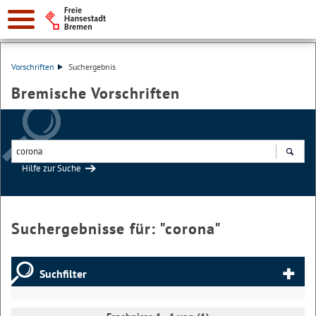
Vorschriften
Suchergebnis
Bremische Vorschriften
Hilfe zur Suche
Suchen
Suchergebnisse für: "
corona
"
Suchfilter