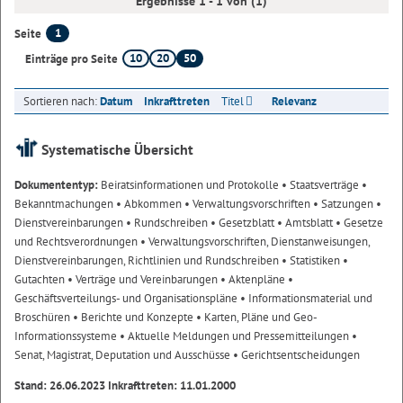
Ergebnisse 1 - 1 von (1)
1
Seite
10
20
50
Einträge pro Seite
Sortieren nach:
Datum
Inkrafttreten
Titel
Relevanz
Systematische Übersicht
Dokumententyp:
Beiratsinformationen und Protokolle
• Staatsverträge
•
Bekanntmachungen
• Abkommen
• Verwaltungsvorschriften
• Satzungen
•
Dienstvereinbarungen
• Rundschreiben
• Gesetzblatt
• Amtsblatt
• Gesetze
und Rechtsverordnungen
• Verwaltungsvorschriften, Dienstanweisungen,
Dienstvereinbarungen, Richtlinien und Rundschreiben
• Statistiken
•
Gutachten
• Verträge und Vereinbarungen
• Aktenpläne
•
Geschäftsverteilungs- und Organisationspläne
• Informationsmaterial und
Broschüren
• Berichte und Konzepte
• Karten, Pläne und Geo-
Informationssysteme
• Aktuelle Meldungen und Pressemitteilungen
•
Senat, Magistrat, Deputation und Ausschüsse
• Gerichtsentscheidungen
Stand: 26.06.2023 Inkrafttreten: 11.01.2000