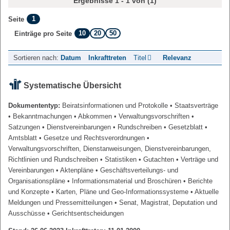
Ergebnisse 1 - 1 von (1)
1
Seite
10
20
50
Einträge pro Seite
Sortieren nach:
Datum
Inkrafttreten
Titel
Relevanz
Systematische Übersicht
Dokumententyp:
Beiratsinformationen und Protokolle
• Staatsverträge
• Bekanntmachungen
• Abkommen
• Verwaltungsvorschriften
•
Satzungen
• Dienstvereinbarungen
• Rundschreiben
• Gesetzblatt
•
Amtsblatt
• Gesetze und Rechtsverordnungen
•
Verwaltungsvorschriften, Dienstanweisungen, Dienstvereinbarungen,
Richtlinien und Rundschreiben
• Statistiken
• Gutachten
• Verträge und
Vereinbarungen
• Aktenpläne
• Geschäftsverteilungs- und
Organisationspläne
• Informationsmaterial und Broschüren
• Berichte
und Konzepte
• Karten, Pläne und Geo-Informationssysteme
• Aktuelle
Meldungen und Pressemitteilungen
• Senat, Magistrat, Deputation und
Ausschüsse
• Gerichtsentscheidungen