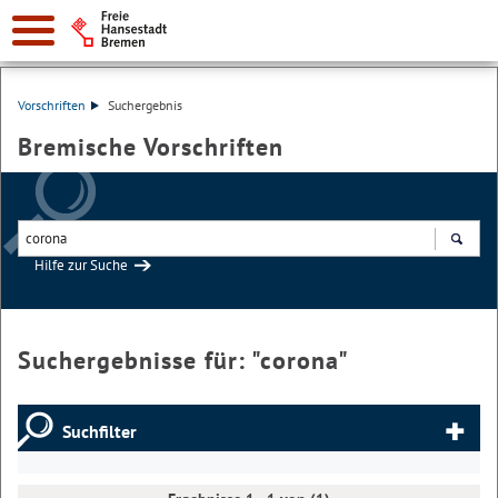
Vorschriften
Suchergebnis
Bremische Vorschriften
Hilfe zur Suche
Suchen
Suchergebnisse für: "
corona
"
Suchfilter