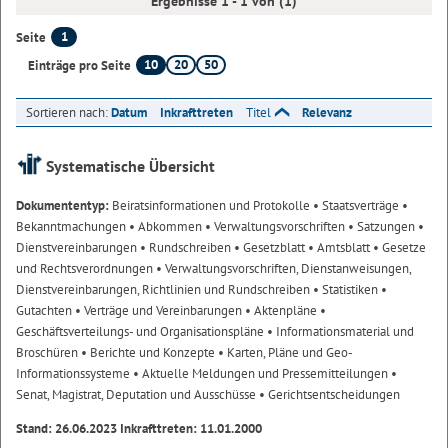
Ergebnisse 1 - 1 von (1)
1
Seite
10
20
50
Einträge pro Seite
Sortieren nach:
Datum
Inkrafttreten
Titel
Relevanz
Systematische Übersicht
Dokumententyp:
Beiratsinformationen und Protokolle
• Staatsverträge
•
Bekanntmachungen
• Abkommen
• Verwaltungsvorschriften
• Satzungen
•
Dienstvereinbarungen
• Rundschreiben
• Gesetzblatt
• Amtsblatt
• Gesetze
und Rechtsverordnungen
• Verwaltungsvorschriften, Dienstanweisungen,
Dienstvereinbarungen, Richtlinien und Rundschreiben
• Statistiken
•
Gutachten
• Verträge und Vereinbarungen
• Aktenpläne
•
Geschäftsverteilungs- und Organisationspläne
• Informationsmaterial und
Broschüren
• Berichte und Konzepte
• Karten, Pläne und Geo-
Informationssysteme
• Aktuelle Meldungen und Pressemitteilungen
•
Senat, Magistrat, Deputation und Ausschüsse
• Gerichtsentscheidungen
Stand: 26.06.2023 Inkrafttreten: 11.01.2000