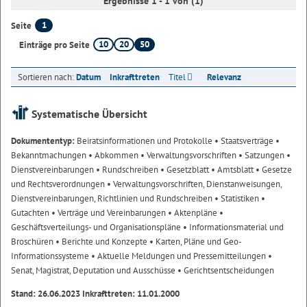
Ergebnisse 1 - 1 von (1)
1
Seite
10
20
50
Einträge pro Seite
Sortieren nach:
Datum
Inkrafttreten
Titel
Relevanz
Systematische Übersicht
Dokumententyp:
Beiratsinformationen und Protokolle
• Staatsverträge
•
Bekanntmachungen
• Abkommen
• Verwaltungsvorschriften
• Satzungen
•
Dienstvereinbarungen
• Rundschreiben
• Gesetzblatt
• Amtsblatt
• Gesetze
und Rechtsverordnungen
• Verwaltungsvorschriften, Dienstanweisungen,
Dienstvereinbarungen, Richtlinien und Rundschreiben
• Statistiken
•
Gutachten
• Verträge und Vereinbarungen
• Aktenpläne
•
Geschäftsverteilungs- und Organisationspläne
• Informationsmaterial und
Broschüren
• Berichte und Konzepte
• Karten, Pläne und Geo-
Informationssysteme
• Aktuelle Meldungen und Pressemitteilungen
•
Senat, Magistrat, Deputation und Ausschüsse
• Gerichtsentscheidungen
Stand: 26.06.2023 Inkrafttreten: 11.01.2000