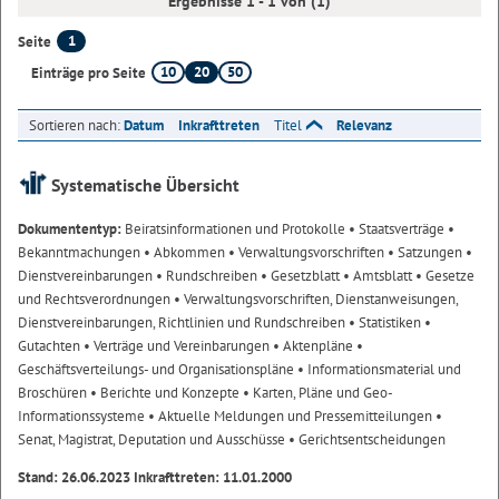
Ergebnisse 1 - 1 von (1)
1
Seite
10
20
50
Einträge pro Seite
Sortieren nach:
Datum
Inkrafttreten
Titel
Relevanz
Systematische Übersicht
Dokumententyp:
Beiratsinformationen und Protokolle
• Staatsverträge
•
Bekanntmachungen
• Abkommen
• Verwaltungsvorschriften
• Satzungen
•
Dienstvereinbarungen
• Rundschreiben
• Gesetzblatt
• Amtsblatt
• Gesetze
und Rechtsverordnungen
• Verwaltungsvorschriften, Dienstanweisungen,
Dienstvereinbarungen, Richtlinien und Rundschreiben
• Statistiken
•
Gutachten
• Verträge und Vereinbarungen
• Aktenpläne
•
Geschäftsverteilungs- und Organisationspläne
• Informationsmaterial und
Broschüren
• Berichte und Konzepte
• Karten, Pläne und Geo-
Informationssysteme
• Aktuelle Meldungen und Pressemitteilungen
•
Senat, Magistrat, Deputation und Ausschüsse
• Gerichtsentscheidungen
Stand: 26.06.2023 Inkrafttreten: 11.01.2000