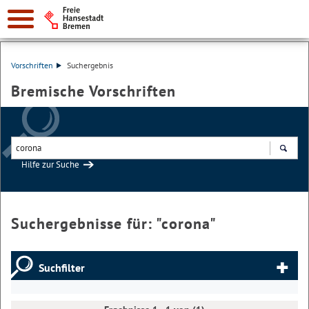
Vorschriften
Suchergebnis
Bremische Vorschriften
Hilfe zur Suche
Suchen
Suchergebnisse für: "
corona
"
Suchfilter