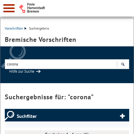
Vorschriften
Suchergebnis
Bremische Vorschriften
Hilfe zur Suche
Suchen
Suchergebnisse für: "
corona
"
Suchfilter