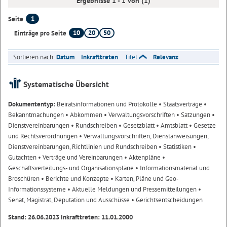
Ergebnisse 1 - 1 von (1)
1
Seite
10
20
50
Einträge pro Seite
Sortieren nach:
Datum
Inkrafttreten
Titel
Relevanz
Systematische Übersicht
Dokumententyp:
Beiratsinformationen und Protokolle
• Staatsverträge
•
Bekanntmachungen
• Abkommen
• Verwaltungsvorschriften
• Satzungen
•
Dienstvereinbarungen
• Rundschreiben
• Gesetzblatt
• Amtsblatt
• Gesetze
und Rechtsverordnungen
• Verwaltungsvorschriften, Dienstanweisungen,
Dienstvereinbarungen, Richtlinien und Rundschreiben
• Statistiken
•
Gutachten
• Verträge und Vereinbarungen
• Aktenpläne
•
Geschäftsverteilungs- und Organisationspläne
• Informationsmaterial und
Broschüren
• Berichte und Konzepte
• Karten, Pläne und Geo-
Informationssysteme
• Aktuelle Meldungen und Pressemitteilungen
•
Senat, Magistrat, Deputation und Ausschüsse
• Gerichtsentscheidungen
Stand: 26.06.2023 Inkrafttreten: 11.01.2000