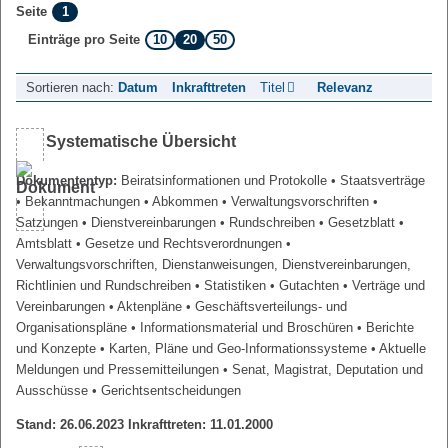
1
Seite
10
20
50
Einträge pro Seite
Sortieren nach:
Datum
Inkrafttreten
Titel
Relevanz
Systematische Übersicht
Dokumententyp:
Beiratsinformationen und Protokolle
• Staatsverträge
• Bekanntmachungen
• Abkommen
• Verwaltungsvorschriften
•
Satzungen
• Dienstvereinbarungen
• Rundschreiben
• Gesetzblatt
•
Amtsblatt
• Gesetze und Rechtsverordnungen
•
Verwaltungsvorschriften, Dienstanweisungen, Dienstvereinbarungen,
Richtlinien und Rundschreiben
• Statistiken
• Gutachten
• Verträge und
Vereinbarungen
• Aktenpläne
• Geschäftsverteilungs- und
Organisationspläne
• Informationsmaterial und Broschüren
• Berichte
und Konzepte
• Karten, Pläne und Geo-Informationssysteme
• Aktuelle
Meldungen und Pressemitteilungen
• Senat, Magistrat, Deputation und
Ausschüsse
• Gerichtsentscheidungen
Stand: 26.06.2023 Inkrafttreten: 11.01.2000