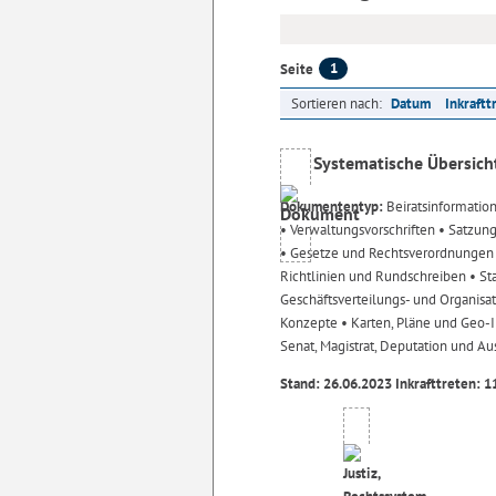
1
Seite
Sortieren nach:
Datum
Inkraftt
Systematische Übersich
Dokumententyp:
Beiratsinformatio
• Verwaltungsvorschriften
• Satzun
• Gesetze und Rechtsverordnunge
Richtlinien und Rundschreiben
• St
Geschäftsverteilungs- und Organisa
Konzepte
• Karten, Pläne und Geo
Senat, Magistrat, Deputation und A
Stand: 26.06.2023 Inkrafttreten: 1