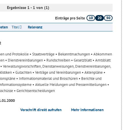
Ergebnisse 1 - 1 von (1)
10
20
50
Einträge pro Seite
reten
Titel
Relevanz
t
nen und Protokolle
• Staatsverträge
• Bekanntmachungen
• Abkommen
gen
• Dienstvereinbarungen
• Rundschreiben
• Gesetzblatt
• Amtsblatt
n
• Verwaltungsvorschriften, Dienstanweisungen, Dienstvereinbarungen,
atistiken
• Gutachten
• Verträge und Vereinbarungen
• Aktenpläne
•
tionspläne
• Informationsmaterial und Broschüren
• Berichte und
-Informationssysteme
• Aktuelle Meldungen und Pressemitteilungen
•
usschüsse
• Gerichtsentscheidungen
1.01.2000
Vorschrift direkt aufrufen
Mehr Informationen