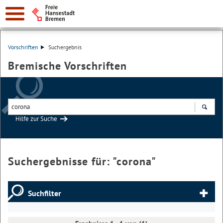
Vorschriften
Suchergebnis
Bremische Vorschriften
Hilfe zur Suche
Suchen
Suchergebnisse für: "
corona
"
Suchfilter