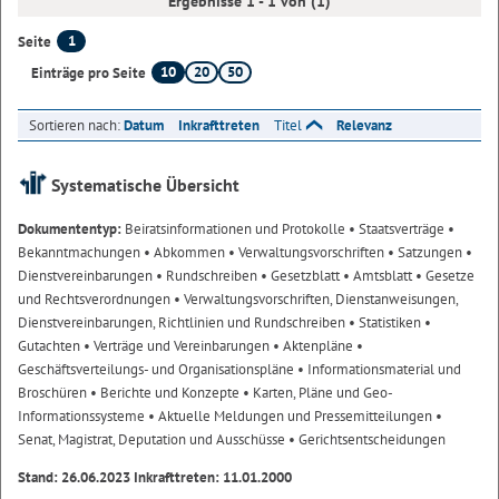
Ergebnisse 1 - 1 von (1)
1
Seite
10
20
50
Einträge pro Seite
Sortieren nach:
Datum
Inkrafttreten
Titel
Relevanz
Systematische Übersicht
Dokumententyp:
Beiratsinformationen und Protokolle
• Staatsverträge
•
Bekanntmachungen
• Abkommen
• Verwaltungsvorschriften
• Satzungen
•
Dienstvereinbarungen
• Rundschreiben
• Gesetzblatt
• Amtsblatt
• Gesetze
und Rechtsverordnungen
• Verwaltungsvorschriften, Dienstanweisungen,
Dienstvereinbarungen, Richtlinien und Rundschreiben
• Statistiken
•
Gutachten
• Verträge und Vereinbarungen
• Aktenpläne
•
Geschäftsverteilungs- und Organisationspläne
• Informationsmaterial und
Broschüren
• Berichte und Konzepte
• Karten, Pläne und Geo-
Informationssysteme
• Aktuelle Meldungen und Pressemitteilungen
•
Senat, Magistrat, Deputation und Ausschüsse
• Gerichtsentscheidungen
Stand: 26.06.2023 Inkrafttreten: 11.01.2000