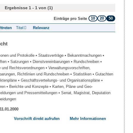
Ergebnisse 1 - 1 von (1)
10
20
50
Einträge pro Seite
fttreten
Titel
Relevanz
icht
ionen und Protokolle
• Staatsverträge
• Bekanntmachungen
•
iften
• Satzungen
• Dienstvereinbarungen
• Rundschreiben
•
e und Rechtsverordnungen
• Verwaltungsvorschriften,
barungen, Richtlinien und Rundschreiben
• Statistiken
• Gutachten
Aktenpläne
• Geschäftsverteilungs- und Organisationspläne
•
üren
• Berichte und Konzepte
• Karten, Pläne und Geo-
Meldungen und Pressemitteilungen
• Senat, Magistrat, Deputation
heidungen
 11.01.2000
Vorschrift direkt aufrufen
Mehr Informationen