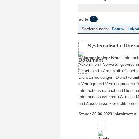
1
Seite
Sortieren nach:
Datum
Inkra
Systematische Übers
Dokumententyp:
Beiratsinformat
Abkommen
• Verwaltungsvorschr
Gesetzblatt
• Amtsblatt
• Gesetz
Dienstanweisungen, Dienstverein
• Verträge und Vereinbarungen
• 
Informationsmaterial und Brosch
Informationssysteme
• Aktuelle 
und Ausschüsse
• Gerichtsentsc
Stand: 26.06.2023 Inkrafttreten: