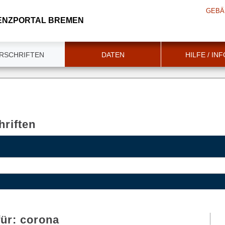
GEBÄ
ENZPORTAL BREMEN
RSCHRIFTEN
DATEN
HILFE / IN
riften
für:
corona