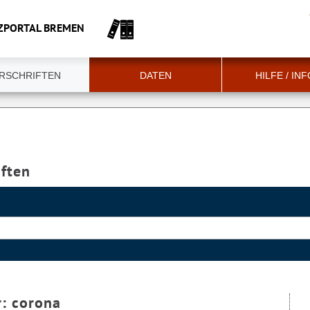
ZPORTAL BREMEN
RSCHRIFTEN
DATEN
HILFE / IN
iften
r:
corona