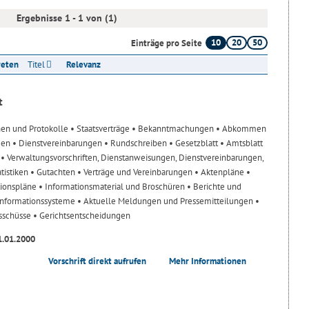
Ergebnisse 1 - 1 von (1)
10
20
50
Einträge pro Seite
reten
Titel
Relevanz
t
nen und Protokolle
• Staatsverträge
• Bekanntmachungen
• Abkommen
gen
• Dienstvereinbarungen
• Rundschreiben
• Gesetzblatt
• Amtsblatt
n
• Verwaltungsvorschriften, Dienstanweisungen, Dienstvereinbarungen,
atistiken
• Gutachten
• Verträge und Vereinbarungen
• Aktenpläne
•
tionspläne
• Informationsmaterial und Broschüren
• Berichte und
-Informationssysteme
• Aktuelle Meldungen und Pressemitteilungen
•
usschüsse
• Gerichtsentscheidungen
1.01.2000
Vorschrift direkt aufrufen
Mehr Informationen