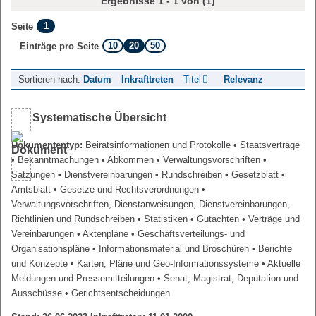
Ergebnisse 1 - 1 von (1)
1
Seite
10
20
50
Einträge pro Seite
Sortieren nach:
Datum
Inkrafttreten
Titel
Relevanz
Systematische Übersicht
Dokumententyp:
Beiratsinformationen und Protokolle
• Staatsverträge
• Bekanntmachungen
• Abkommen
• Verwaltungsvorschriften
•
Satzungen
• Dienstvereinbarungen
• Rundschreiben
• Gesetzblatt
•
Amtsblatt
• Gesetze und Rechtsverordnungen
•
Verwaltungsvorschriften, Dienstanweisungen, Dienstvereinbarungen,
Richtlinien und Rundschreiben
• Statistiken
• Gutachten
• Verträge und
Vereinbarungen
• Aktenpläne
• Geschäftsverteilungs- und
Organisationspläne
• Informationsmaterial und Broschüren
• Berichte
und Konzepte
• Karten, Pläne und Geo-Informationssysteme
• Aktuelle
Meldungen und Pressemitteilungen
• Senat, Magistrat, Deputation und
Ausschüsse
• Gerichtsentscheidungen