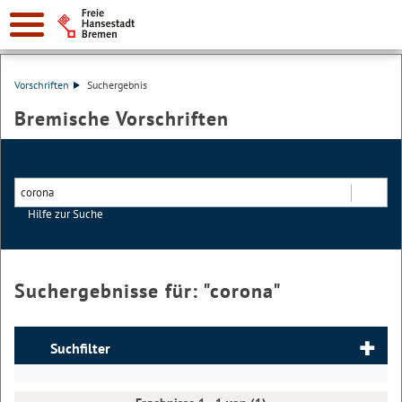
Vorschriften
Suchergebnis
Bremische Vorschriften
Hilfe zur Suche
Suchen
Suchergebnisse für: "
corona
"
Suchfilter