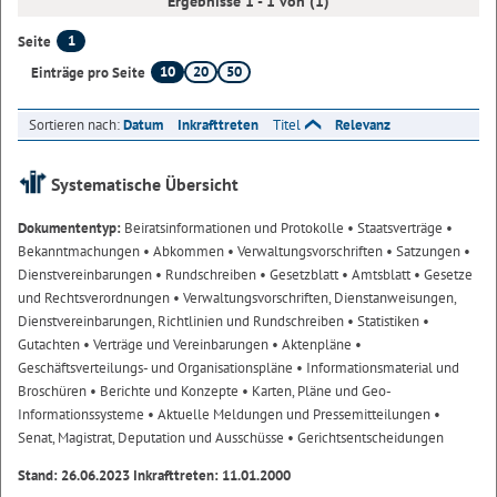
Ergebnisse 1 - 1 von (1)
1
Seite
10
20
50
Einträge pro Seite
Sortieren nach:
Datum
Inkrafttreten
Titel
Relevanz
Systematische Übersicht
Dokumententyp:
Beiratsinformationen und Protokolle
• Staatsverträge
•
Bekanntmachungen
• Abkommen
• Verwaltungsvorschriften
• Satzungen
•
Dienstvereinbarungen
• Rundschreiben
• Gesetzblatt
• Amtsblatt
• Gesetze
und Rechtsverordnungen
• Verwaltungsvorschriften, Dienstanweisungen,
Dienstvereinbarungen, Richtlinien und Rundschreiben
• Statistiken
•
Gutachten
• Verträge und Vereinbarungen
• Aktenpläne
•
Geschäftsverteilungs- und Organisationspläne
• Informationsmaterial und
Broschüren
• Berichte und Konzepte
• Karten, Pläne und Geo-
Informationssysteme
• Aktuelle Meldungen und Pressemitteilungen
•
Senat, Magistrat, Deputation und Ausschüsse
• Gerichtsentscheidungen
Stand: 26.06.2023 Inkrafttreten: 11.01.2000