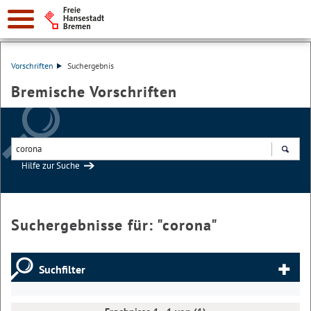
Vorschriften
Suchergebnis
Bremische Vorschriften
Hilfe zur Suche
Suchen
Suchergebnisse für: "
corona
"
Suchfilter