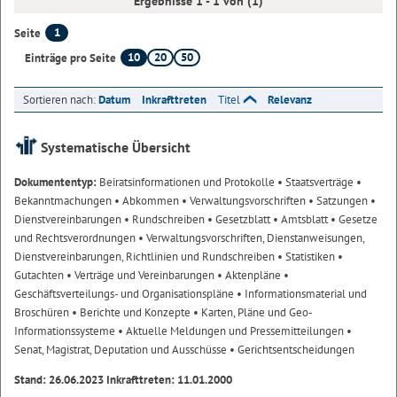
Ergebnisse 1 - 1 von (1)
1
Seite
10
20
50
Einträge pro Seite
Sortieren nach:
Datum
Inkrafttreten
Titel
Relevanz
Systematische Übersicht
Dokumententyp:
Beiratsinformationen und Protokolle
• Staatsverträge
•
Bekanntmachungen
• Abkommen
• Verwaltungsvorschriften
• Satzungen
•
Dienstvereinbarungen
• Rundschreiben
• Gesetzblatt
• Amtsblatt
• Gesetze
und Rechtsverordnungen
• Verwaltungsvorschriften, Dienstanweisungen,
Dienstvereinbarungen, Richtlinien und Rundschreiben
• Statistiken
•
Gutachten
• Verträge und Vereinbarungen
• Aktenpläne
•
Geschäftsverteilungs- und Organisationspläne
• Informationsmaterial und
Broschüren
• Berichte und Konzepte
• Karten, Pläne und Geo-
Informationssysteme
• Aktuelle Meldungen und Pressemitteilungen
•
Senat, Magistrat, Deputation und Ausschüsse
• Gerichtsentscheidungen
Stand: 26.06.2023 Inkrafttreten: 11.01.2000