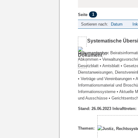
1
Seite
Sortieren nach:
Datum
Ink
Systematische Übers
Dokumententyp:
Beiratsinformat
Abkommen
• Verwaltungsvorschr
Gesetzblatt
• Amtsblatt
• Gesetz
Dienstanweisungen, Dienstverein
• Verträge und Vereinbarungen
• 
Informationsmaterial und Brosch
Informationssysteme
• Aktuelle 
und Ausschüsse
• Gerichtsentsc
Stand: 26.06.2023 Inkrafttreten:
Themen: