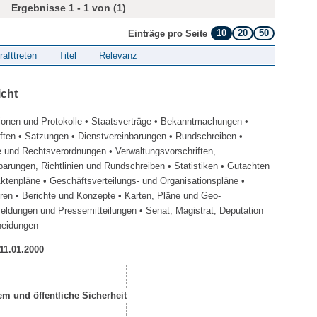
Ergebnisse 1 - 1 von (1)
10
20
50
Einträge pro Seite
rafttreten
Titel
Relevanz
icht
ionen und Protokolle
• Staatsverträge
• Bekanntmachungen
•
iften
• Satzungen
• Dienstvereinbarungen
• Rundschreiben
•
e und Rechtsverordnungen
• Verwaltungsvorschriften,
barungen, Richtlinien und Rundschreiben
• Statistiken
• Gutachten
Aktenpläne
• Geschäftsverteilungs- und Organisationspläne
•
üren
• Berichte und Konzepte
• Karten, Pläne und Geo-
Meldungen und Pressemitteilungen
• Senat, Magistrat, Deputation
heidungen
 11.01.2000