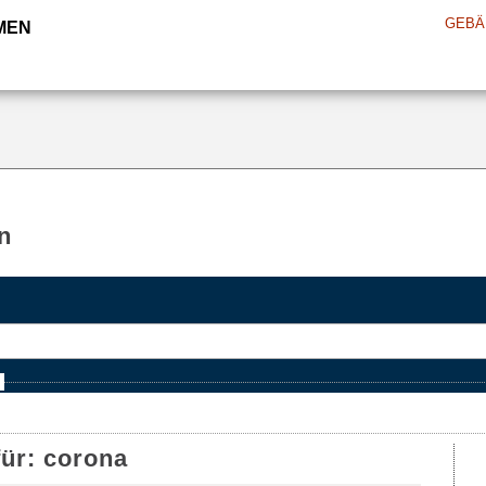
GEBÄ
MEN
n
e
für:
corona