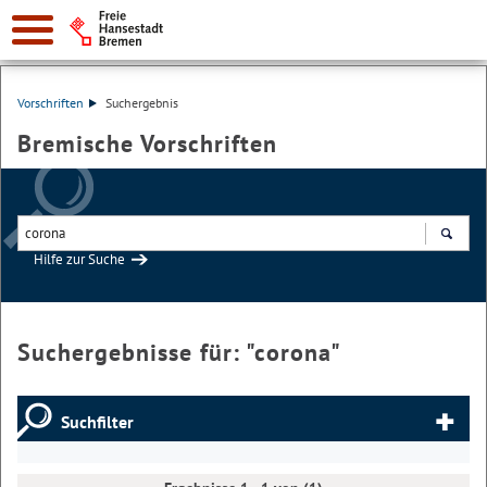
Vorschriften
Suchergebnis
Bremische Vorschriften
Hilfe zur Suche
Suchen
Suchergebnisse für: "
corona
"
Suchfilter