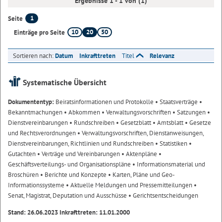
Ergebnisse 1 - 1 von (1)
1
Seite
10
20
50
Einträge pro Seite
Sortieren nach:
Datum
Inkrafttreten
Titel
Relevanz
Systematische Übersicht
Dokumententyp:
Beiratsinformationen und Protokolle
• Staatsverträge
•
Bekanntmachungen
• Abkommen
• Verwaltungsvorschriften
• Satzungen
•
Dienstvereinbarungen
• Rundschreiben
• Gesetzblatt
• Amtsblatt
• Gesetze
und Rechtsverordnungen
• Verwaltungsvorschriften, Dienstanweisungen,
Dienstvereinbarungen, Richtlinien und Rundschreiben
• Statistiken
•
Gutachten
• Verträge und Vereinbarungen
• Aktenpläne
•
Geschäftsverteilungs- und Organisationspläne
• Informationsmaterial und
Broschüren
• Berichte und Konzepte
• Karten, Pläne und Geo-
Informationssysteme
• Aktuelle Meldungen und Pressemitteilungen
•
Senat, Magistrat, Deputation und Ausschüsse
• Gerichtsentscheidungen
Stand: 26.06.2023 Inkrafttreten: 11.01.2000