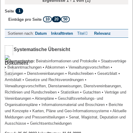
Ergebnisse 1 - 1 von (1)
1
Seite
10
20
50
Einträge pro Seite
Sortieren nach:
Datum
Inkrafttreten
Titel
Relevanz
Systematische Übersicht
Dokumententyp:
Beiratsinformationen und Protokolle
• Staatsverträge
• Bekanntmachungen
• Abkommen
• Verwaltungsvorschriften
•
Satzungen
• Dienstvereinbarungen
• Rundschreiben
• Gesetzblatt
•
Amtsblatt
• Gesetze und Rechtsverordnungen
•
Verwaltungsvorschriften, Dienstanweisungen, Dienstvereinbarungen,
Richtlinien und Rundschreiben
• Statistiken
• Gutachten
• Verträge und
Vereinbarungen
• Aktenpläne
• Geschäftsverteilungs- und
Organisationspläne
• Informationsmaterial und Broschüren
• Berichte
und Konzepte
• Karten, Pläne und Geo-Informationssysteme
• Aktuelle
Meldungen und Pressemitteilungen
• Senat, Magistrat, Deputation und
Ausschüsse
• Gerichtsentscheidungen