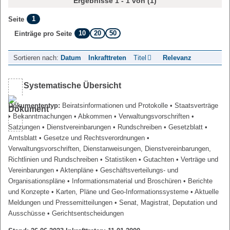
Ergebnisse 1 - 1 von (1)
1
Seite
10
20
50
Einträge pro Seite
Sortieren nach:
Datum
Inkrafttreten
Titel
Relevanz
Systematische Übersicht
Dokumententyp:
Beiratsinformationen und Protokolle
• Staatsverträge
• Bekanntmachungen
• Abkommen
• Verwaltungsvorschriften
•
Satzungen
• Dienstvereinbarungen
• Rundschreiben
• Gesetzblatt
•
Amtsblatt
• Gesetze und Rechtsverordnungen
•
Verwaltungsvorschriften, Dienstanweisungen, Dienstvereinbarungen,
Richtlinien und Rundschreiben
• Statistiken
• Gutachten
• Verträge und
Vereinbarungen
• Aktenpläne
• Geschäftsverteilungs- und
Organisationspläne
• Informationsmaterial und Broschüren
• Berichte
und Konzepte
• Karten, Pläne und Geo-Informationssysteme
• Aktuelle
Meldungen und Pressemitteilungen
• Senat, Magistrat, Deputation und
Ausschüsse
• Gerichtsentscheidungen