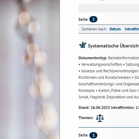
1
Seite
Sortieren nach:
Datum
Inkraftt
Systematische Übersich
Dokumententyp:
Beiratsinformatio
• Verwaltungsvorschriften
• Satzun
• Gesetze und Rechtsverordnunge
Richtlinien und Rundschreiben
• St
Geschäftsverteilungs- und Organisa
Konzepte
• Karten, Pläne und Geo
Senat, Magistrat, Deputation und A
Stand: 26.06.2023 Inkrafttreten: 1
Themen:
1
Seite