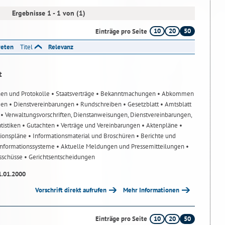
Ergebnisse 1 - 1 von (1)
10
20
50
Einträge pro Seite
reten
Titel
Relevanz
t
nen und Protokolle
• Staatsverträge
• Bekanntmachungen
• Abkommen
gen
• Dienstvereinbarungen
• Rundschreiben
• Gesetzblatt
• Amtsblatt
n
• Verwaltungsvorschriften, Dienstanweisungen, Dienstvereinbarungen,
atistiken
• Gutachten
• Verträge und Vereinbarungen
• Aktenpläne
•
tionspläne
• Informationsmaterial und Broschüren
• Berichte und
-Informationssysteme
• Aktuelle Meldungen und Pressemitteilungen
•
usschüsse
• Gerichtsentscheidungen
1.01.2000
Vorschrift direkt aufrufen
Mehr Informationen
10
20
50
Einträge pro Seite