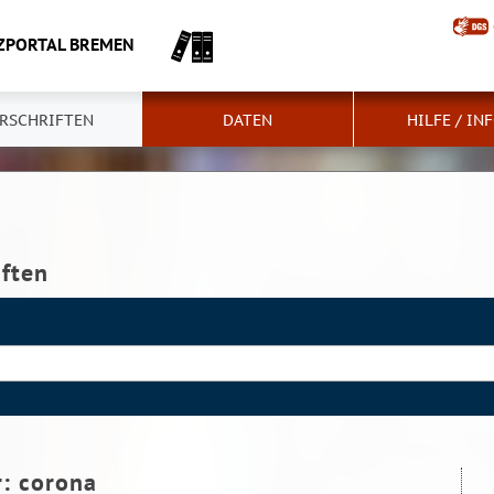
ZPORTAL BREMEN
RSCHRIFTEN
DATEN
HILFE / IN
iften
r:
corona