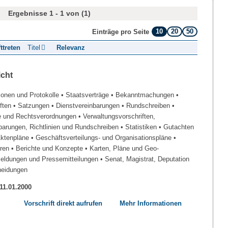
Ergebnisse 1 - 1 von (1)
10
20
50
Einträge pro Seite
fttreten
Titel
Relevanz
icht
ionen und Protokolle
• Staatsverträge
• Bekanntmachungen
•
iften
• Satzungen
• Dienstvereinbarungen
• Rundschreiben
•
e und Rechtsverordnungen
• Verwaltungsvorschriften,
barungen, Richtlinien und Rundschreiben
• Statistiken
• Gutachten
Aktenpläne
• Geschäftsverteilungs- und Organisationspläne
•
üren
• Berichte und Konzepte
• Karten, Pläne und Geo-
Meldungen und Pressemitteilungen
• Senat, Magistrat, Deputation
heidungen
 11.01.2000
Vorschrift direkt aufrufen
Mehr Informationen