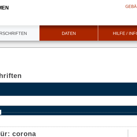
GEBÄ
MEN
RSCHRIFTEN
DATEN
HILFE / IN
riften
e
für:
corona