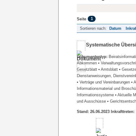
1
Seite
Sortieren nach:
Datum
Inkra
Systematische Übers
Dokumententyp:
Beiratsinformat
Abkommen
• Verwaltungsvorschr
Gesetzblatt
• Amtsblatt
• Gesetz
Dienstanweisungen, Dienstverein
• Verträge und Vereinbarungen
• 
Informationsmaterial und Brosch
Informationssysteme
• Aktuelle 
und Ausschüsse
• Gerichtsentsc
Stand: 26.06.2023 Inkrafttreten: