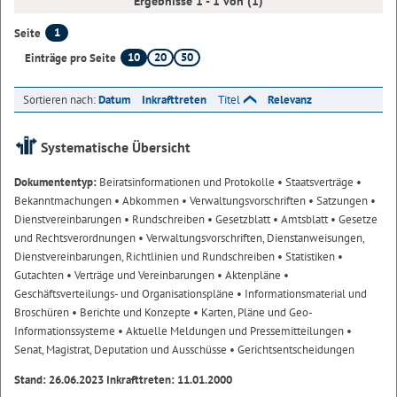
Ergebnisse 1 - 1 von (1)
1
Seite
10
20
50
Einträge pro Seite
Sortieren nach:
Datum
Inkrafttreten
Titel
Relevanz
Systematische Übersicht
Dokumententyp:
Beiratsinformationen und Protokolle
• Staatsverträge
•
Bekanntmachungen
• Abkommen
• Verwaltungsvorschriften
• Satzungen
•
Dienstvereinbarungen
• Rundschreiben
• Gesetzblatt
• Amtsblatt
• Gesetze
und Rechtsverordnungen
• Verwaltungsvorschriften, Dienstanweisungen,
Dienstvereinbarungen, Richtlinien und Rundschreiben
• Statistiken
•
Gutachten
• Verträge und Vereinbarungen
• Aktenpläne
•
Geschäftsverteilungs- und Organisationspläne
• Informationsmaterial und
Broschüren
• Berichte und Konzepte
• Karten, Pläne und Geo-
Informationssysteme
• Aktuelle Meldungen und Pressemitteilungen
•
Senat, Magistrat, Deputation und Ausschüsse
• Gerichtsentscheidungen
Stand: 26.06.2023 Inkrafttreten: 11.01.2000