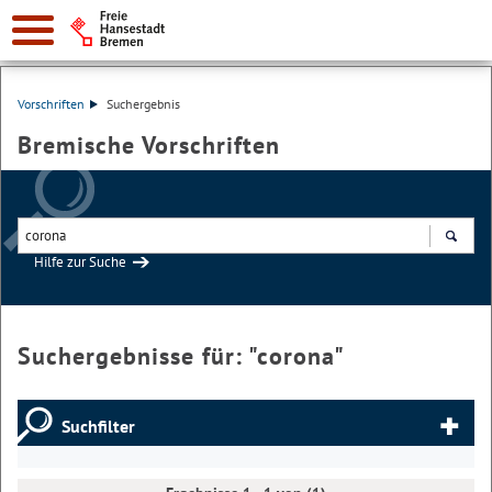
Vorschriften
Suchergebnis
Bremische Vorschriften
Hilfe zur Suche
Suchen
Suchergebnisse für: "
corona
"
Suchfilter