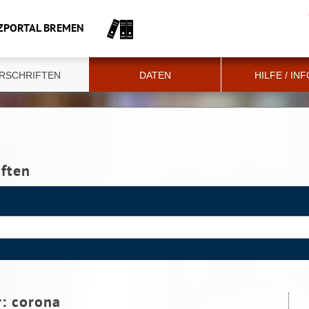
ZPORTAL BREMEN
RSCHRIFTEN
DATEN
HILFE / IN
iften
r:
corona