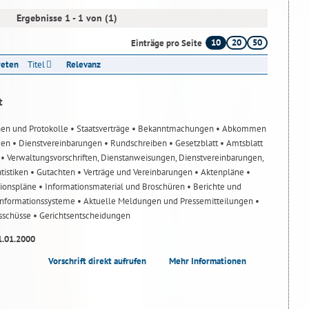
Ergebnisse 1 - 1 von (1)
10
20
50
Einträge pro Seite
reten
Titel
Relevanz
t
nen und Protokolle
• Staatsverträge
• Bekanntmachungen
• Abkommen
gen
• Dienstvereinbarungen
• Rundschreiben
• Gesetzblatt
• Amtsblatt
n
• Verwaltungsvorschriften, Dienstanweisungen, Dienstvereinbarungen,
atistiken
• Gutachten
• Verträge und Vereinbarungen
• Aktenpläne
•
tionspläne
• Informationsmaterial und Broschüren
• Berichte und
-Informationssysteme
• Aktuelle Meldungen und Pressemitteilungen
•
usschüsse
• Gerichtsentscheidungen
1.01.2000
Vorschrift direkt aufrufen
Mehr Informationen