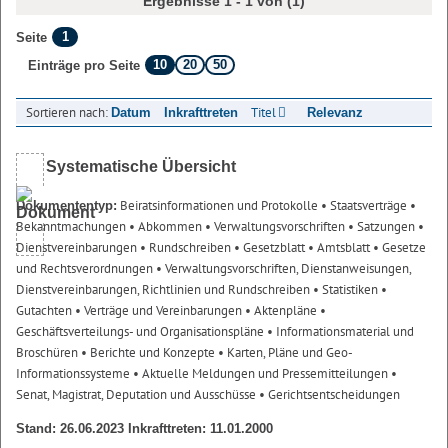
Ergebnisse 1 - 1 von (1)
1
Seite
10
20
50
Einträge pro Seite
Sortieren nach:
Titel
Datum
Inkrafttreten
Relevanz
Systematische Übersicht
Beiratsinformationen und Protokolle
• Staatsverträge
•
Dokumententyp:
Bekanntmachungen
• Abkommen
• Verwaltungsvorschriften
• Satzungen
•
Dienstvereinbarungen
• Rundschreiben
• Gesetzblatt
• Amtsblatt
• Gesetze
und Rechtsverordnungen
• Verwaltungsvorschriften, Dienstanweisungen,
Dienstvereinbarungen, Richtlinien und Rundschreiben
• Statistiken
•
Gutachten
• Verträge und Vereinbarungen
• Aktenpläne
•
Geschäftsverteilungs- und Organisationspläne
• Informationsmaterial und
Broschüren
• Berichte und Konzepte
• Karten, Pläne und Geo-
Informationssysteme
• Aktuelle Meldungen und Pressemitteilungen
•
Senat, Magistrat, Deputation und Ausschüsse
• Gerichtsentscheidungen
Stand: 26.06.2023 Inkrafttreten: 11.01.2000