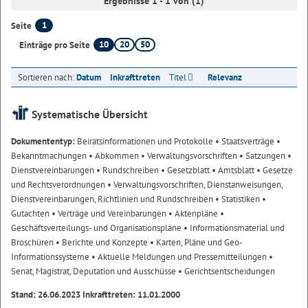
Ergebnisse 1 - 1 von (1)
1
Seite
10
20
50
Einträge pro Seite
Sortieren nach:
Datum
Inkrafttreten
Titel
Relevanz
Systematische Übersicht
Dokumententyp:
Beiratsinformationen und Protokolle
• Staatsverträge
•
Bekanntmachungen
• Abkommen
• Verwaltungsvorschriften
• Satzungen
•
Dienstvereinbarungen
• Rundschreiben
• Gesetzblatt
• Amtsblatt
• Gesetze
und Rechtsverordnungen
• Verwaltungsvorschriften, Dienstanweisungen,
Dienstvereinbarungen, Richtlinien und Rundschreiben
• Statistiken
•
Gutachten
• Verträge und Vereinbarungen
• Aktenpläne
•
Geschäftsverteilungs- und Organisationspläne
• Informationsmaterial und
Broschüren
• Berichte und Konzepte
• Karten, Pläne und Geo-
Informationssysteme
• Aktuelle Meldungen und Pressemitteilungen
•
Senat, Magistrat, Deputation und Ausschüsse
• Gerichtsentscheidungen
Stand: 26.06.2023 Inkrafttreten: 11.01.2000