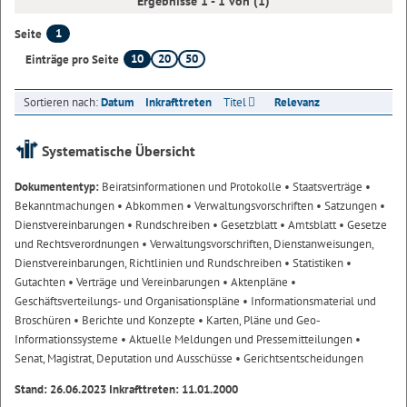
Ergebnisse 1 - 1 von (1)
1
Seite
10
20
50
Einträge pro Seite
Sortieren nach:
Datum
Inkrafttreten
Titel
Relevanz
Systematische Übersicht
Dokumententyp:
Beiratsinformationen und Protokolle
• Staatsverträge
•
Bekanntmachungen
• Abkommen
• Verwaltungsvorschriften
• Satzungen
•
Dienstvereinbarungen
• Rundschreiben
• Gesetzblatt
• Amtsblatt
• Gesetze
und Rechtsverordnungen
• Verwaltungsvorschriften, Dienstanweisungen,
Dienstvereinbarungen, Richtlinien und Rundschreiben
• Statistiken
•
Gutachten
• Verträge und Vereinbarungen
• Aktenpläne
•
Geschäftsverteilungs- und Organisationspläne
• Informationsmaterial und
Broschüren
• Berichte und Konzepte
• Karten, Pläne und Geo-
Informationssysteme
• Aktuelle Meldungen und Pressemitteilungen
•
Senat, Magistrat, Deputation und Ausschüsse
• Gerichtsentscheidungen
Stand: 26.06.2023 Inkrafttreten: 11.01.2000