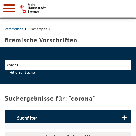
Vorschriften
Suchergebnis
Bremische Vorschriften
Hilfe zur Suche
Suchen
Suchergebnisse für: "
corona
"
Suchfilter