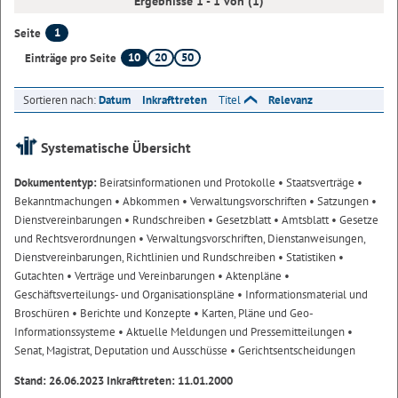
Ergebnisse 1 - 1 von (1)
1
Seite
10
20
50
Einträge pro Seite
Sortieren nach:
Datum
Inkrafttreten
Titel
Relevanz
Systematische Übersicht
Dokumententyp:
Beiratsinformationen und Protokolle
• Staatsverträge
•
Bekanntmachungen
• Abkommen
• Verwaltungsvorschriften
• Satzungen
•
Dienstvereinbarungen
• Rundschreiben
• Gesetzblatt
• Amtsblatt
• Gesetze
und Rechtsverordnungen
• Verwaltungsvorschriften, Dienstanweisungen,
Dienstvereinbarungen, Richtlinien und Rundschreiben
• Statistiken
•
Gutachten
• Verträge und Vereinbarungen
• Aktenpläne
•
Geschäftsverteilungs- und Organisationspläne
• Informationsmaterial und
Broschüren
• Berichte und Konzepte
• Karten, Pläne und Geo-
Informationssysteme
• Aktuelle Meldungen und Pressemitteilungen
•
Senat, Magistrat, Deputation und Ausschüsse
• Gerichtsentscheidungen
Stand: 26.06.2023 Inkrafttreten: 11.01.2000