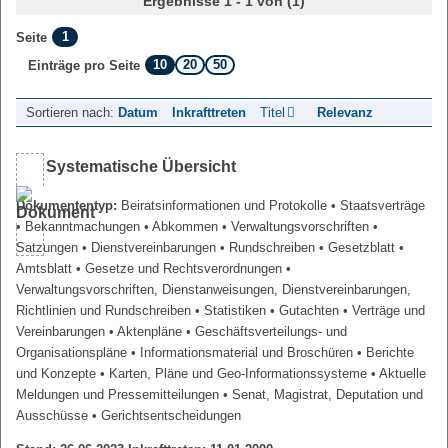
Ergebnisse 1 - 1 von (1)
1
Seite
10
20
50
Einträge pro Seite
Sortieren nach:
Datum
Inkrafttreten
Titel
Relevanz
Systematische Übersicht
Dokumententyp:
Beiratsinformationen und Protokolle
• Staatsverträge
• Bekanntmachungen
• Abkommen
• Verwaltungsvorschriften
•
Satzungen
• Dienstvereinbarungen
• Rundschreiben
• Gesetzblatt
•
Amtsblatt
• Gesetze und Rechtsverordnungen
•
Verwaltungsvorschriften, Dienstanweisungen, Dienstvereinbarungen,
Richtlinien und Rundschreiben
• Statistiken
• Gutachten
• Verträge und
Vereinbarungen
• Aktenpläne
• Geschäftsverteilungs- und
Organisationspläne
• Informationsmaterial und Broschüren
• Berichte
und Konzepte
• Karten, Pläne und Geo-Informationssysteme
• Aktuelle
Meldungen und Pressemitteilungen
• Senat, Magistrat, Deputation und
Ausschüsse
• Gerichtsentscheidungen