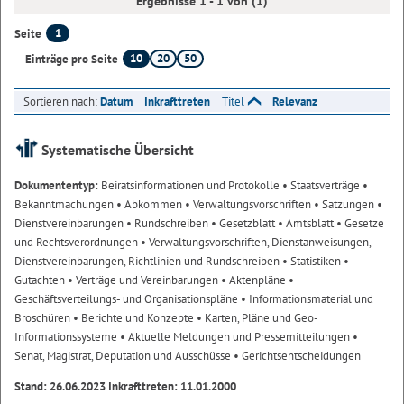
Ergebnisse 1 - 1 von (1)
1
Seite
10
20
50
Einträge pro Seite
Sortieren nach:
Datum
Inkrafttreten
Titel
Relevanz
Systematische Übersicht
Dokumententyp:
Beiratsinformationen und Protokolle
• Staatsverträge
•
Bekanntmachungen
• Abkommen
• Verwaltungsvorschriften
• Satzungen
•
Dienstvereinbarungen
• Rundschreiben
• Gesetzblatt
• Amtsblatt
• Gesetze
und Rechtsverordnungen
• Verwaltungsvorschriften, Dienstanweisungen,
Dienstvereinbarungen, Richtlinien und Rundschreiben
• Statistiken
•
Gutachten
• Verträge und Vereinbarungen
• Aktenpläne
•
Geschäftsverteilungs- und Organisationspläne
• Informationsmaterial und
Broschüren
• Berichte und Konzepte
• Karten, Pläne und Geo-
Informationssysteme
• Aktuelle Meldungen und Pressemitteilungen
•
Senat, Magistrat, Deputation und Ausschüsse
• Gerichtsentscheidungen
Stand: 26.06.2023 Inkrafttreten: 11.01.2000