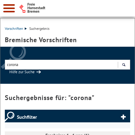
Vorschriften
Suchergebnis
Bremische Vorschriften
Hilfe zur Suche
Suchen
Suchergebnisse für: "
corona
"
Suchfilter