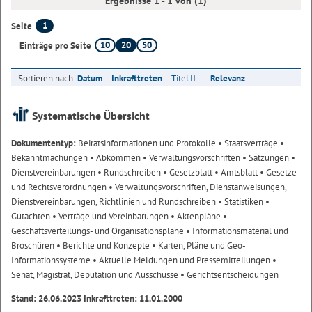
Ergebnisse 1 - 1 von (1)
1
Seite
10
20
50
Einträge pro Seite
Sortieren nach:
Datum
Inkrafttreten
Titel
Relevanz
Systematische Übersicht
Dokumententyp:
Beiratsinformationen und Protokolle
• Staatsverträge
•
Bekanntmachungen
• Abkommen
• Verwaltungsvorschriften
• Satzungen
•
Dienstvereinbarungen
• Rundschreiben
• Gesetzblatt
• Amtsblatt
• Gesetze
und Rechtsverordnungen
• Verwaltungsvorschriften, Dienstanweisungen,
Dienstvereinbarungen, Richtlinien und Rundschreiben
• Statistiken
•
Gutachten
• Verträge und Vereinbarungen
• Aktenpläne
•
Geschäftsverteilungs- und Organisationspläne
• Informationsmaterial und
Broschüren
• Berichte und Konzepte
• Karten, Pläne und Geo-
Informationssysteme
• Aktuelle Meldungen und Pressemitteilungen
•
Senat, Magistrat, Deputation und Ausschüsse
• Gerichtsentscheidungen
Stand: 26.06.2023 Inkrafttreten: 11.01.2000