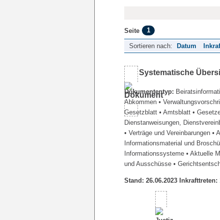
1
Seite
Sortieren nach:
Datum
Inkra
Systematische Übers
Dokumententyp:
Beiratsinformat
Abkommen
• Verwaltungsvorschr
Gesetzblatt
• Amtsblatt
• Gesetz
Dienstanweisungen, Dienstverein
• Verträge und Vereinbarungen
• 
Informationsmaterial und Brosch
Informationssysteme
• Aktuelle 
und Ausschüsse
• Gerichtsentsc
Stand: 26.06.2023 Inkrafttreten: