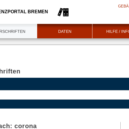
GEBÄ
ENZPORTAL BREMEN
RSCHRIFTEN
DATEN
HILFE / IN
riften
ach:
corona