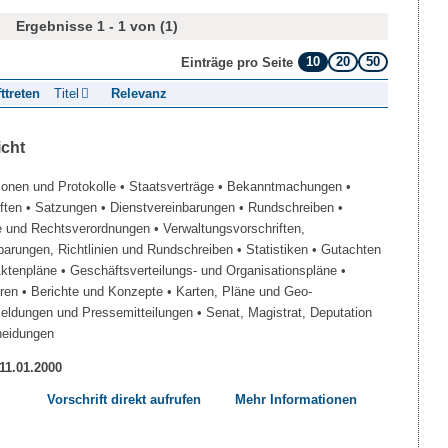
Ergebnisse 1 - 1 von (1)
10
20
50
Einträge pro Seite
fttreten
Titel
Relevanz
icht
ionen und Protokolle
• Staatsverträge
• Bekanntmachungen
•
iften
• Satzungen
• Dienstvereinbarungen
• Rundschreiben
•
e und Rechtsverordnungen
• Verwaltungsvorschriften,
barungen, Richtlinien und Rundschreiben
• Statistiken
• Gutachten
Aktenpläne
• Geschäftsverteilungs- und Organisationspläne
•
üren
• Berichte und Konzepte
• Karten, Pläne und Geo-
Meldungen und Pressemitteilungen
• Senat, Magistrat, Deputation
heidungen
 11.01.2000
Vorschrift direkt aufrufen
Mehr Informationen