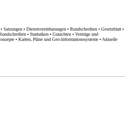
n
• Satzungen
• Dienstvereinbarungen
• Rundschreiben
• Gesetzblatt
•
d Rundschreiben
• Statistiken
• Gutachten
• Verträge und
Konzepte
• Karten, Pläne und Geo-Informationssysteme
• Aktuelle