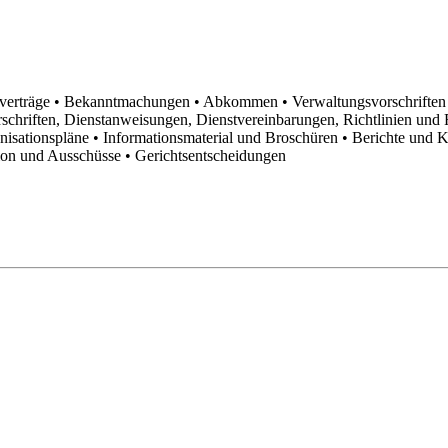
sverträge
• Bekanntmachungen
• Abkommen
• Verwaltungsvorschrifte
schriften, Dienstanweisungen, Dienstvereinbarungen, Richtlinien un
anisationspläne
• Informationsmaterial und Broschüren
• Berichte und 
tion und Ausschüsse
• Gerichtsentscheidungen