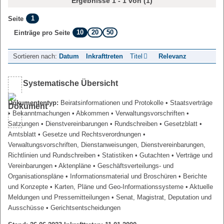
Ergebnisse 1 - 1 von (1)
1
Seite
10
20
50
Einträge pro Seite
Sortieren nach:
Datum
Inkrafttreten
Titel
Relevanz
Systematische Übersicht
Dokumententyp:
Beiratsinformationen und Protokolle
• Staatsverträge
• Bekanntmachungen
• Abkommen
• Verwaltungsvorschriften
•
Satzungen
• Dienstvereinbarungen
• Rundschreiben
• Gesetzblatt
•
Amtsblatt
• Gesetze und Rechtsverordnungen
•
Verwaltungsvorschriften, Dienstanweisungen, Dienstvereinbarungen,
Richtlinien und Rundschreiben
• Statistiken
• Gutachten
• Verträge und
Vereinbarungen
• Aktenpläne
• Geschäftsverteilungs- und
Organisationspläne
• Informationsmaterial und Broschüren
• Berichte
und Konzepte
• Karten, Pläne und Geo-Informationssysteme
• Aktuelle
Meldungen und Pressemitteilungen
• Senat, Magistrat, Deputation und
Ausschüsse
• Gerichtsentscheidungen