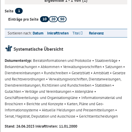
Ergebnisse 1 - 1 von (1)
1
Seite
10
20
50
Einträge pro Seite
Sortieren nach:
Datum
Inkrafttreten
Titel
Relevanz
Systematische Übersicht
Dokumententyp:
Beiratsinformationen und Protokolle
• Staatsverträge
•
Bekanntmachungen
• Abkommen
• Verwaltungsvorschriften
• Satzungen
•
Dienstvereinbarungen
• Rundschreiben
• Gesetzblatt
• Amtsblatt
• Gesetze
und Rechtsverordnungen
• Verwaltungsvorschriften, Dienstanweisungen,
Dienstvereinbarungen, Richtlinien und Rundschreiben
• Statistiken
•
Gutachten
• Verträge und Vereinbarungen
• Aktenpläne
•
Geschäftsverteilungs- und Organisationspläne
• Informationsmaterial und
Broschüren
• Berichte und Konzepte
• Karten, Pläne und Geo-
Informationssysteme
• Aktuelle Meldungen und Pressemitteilungen
•
Senat, Magistrat, Deputation und Ausschüsse
• Gerichtsentscheidungen
Stand: 26.06.2023 Inkrafttreten: 11.01.2000