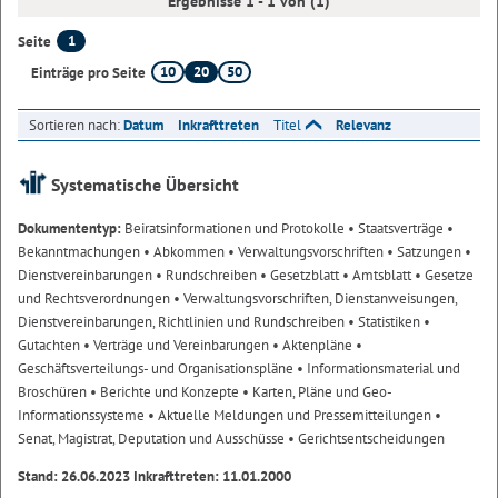
Ergebnisse 1 - 1 von (1)
1
Seite
10
20
50
Einträge pro Seite
Sortieren nach:
Datum
Inkrafttreten
Titel
Relevanz
Systematische Übersicht
Dokumententyp:
Beiratsinformationen und Protokolle
• Staatsverträge
•
Bekanntmachungen
• Abkommen
• Verwaltungsvorschriften
• Satzungen
•
Dienstvereinbarungen
• Rundschreiben
• Gesetzblatt
• Amtsblatt
• Gesetze
und Rechtsverordnungen
• Verwaltungsvorschriften, Dienstanweisungen,
Dienstvereinbarungen, Richtlinien und Rundschreiben
• Statistiken
•
Gutachten
• Verträge und Vereinbarungen
• Aktenpläne
•
Geschäftsverteilungs- und Organisationspläne
• Informationsmaterial und
Broschüren
• Berichte und Konzepte
• Karten, Pläne und Geo-
Informationssysteme
• Aktuelle Meldungen und Pressemitteilungen
•
Senat, Magistrat, Deputation und Ausschüsse
• Gerichtsentscheidungen
Stand: 26.06.2023 Inkrafttreten: 11.01.2000