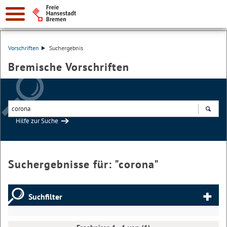
Vorschriften
Suchergebnis
Bremische Vorschriften
Hilfe zur Suche
Suchen
Suchergebnisse für: "
corona
"
Suchfilter