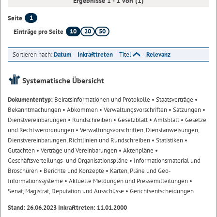
Ergebnisse 1 - 1 von (1)
1
Seite
10
20
50
Einträge pro Seite
Sortieren nach:
Datum
Inkrafttreten
Titel
Relevanz
Systematische Übersicht
Dokumententyp:
Beiratsinformationen und Protokolle
• Staatsverträge
•
Bekanntmachungen
• Abkommen
• Verwaltungsvorschriften
• Satzungen
•
Dienstvereinbarungen
• Rundschreiben
• Gesetzblatt
• Amtsblatt
• Gesetze
und Rechtsverordnungen
• Verwaltungsvorschriften, Dienstanweisungen,
Dienstvereinbarungen, Richtlinien und Rundschreiben
• Statistiken
•
Gutachten
• Verträge und Vereinbarungen
• Aktenpläne
•
Geschäftsverteilungs- und Organisationspläne
• Informationsmaterial und
Broschüren
• Berichte und Konzepte
• Karten, Pläne und Geo-
Informationssysteme
• Aktuelle Meldungen und Pressemitteilungen
•
Senat, Magistrat, Deputation und Ausschüsse
• Gerichtsentscheidungen
Stand: 26.06.2023 Inkrafttreten: 11.01.2000