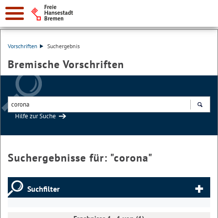
Vorschriften
Suchergebnis
Bremische Vorschriften
Hilfe zur Suche
Suchen
Suchergebnisse für: "
corona
"
Suchfilter