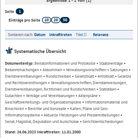
Ergebnisse 1 - 1 von (1)
1
Seite
10
20
50
Einträge pro Seite
Sortieren nach:
Datum
Inkrafttreten
Titel
Relevanz
Systematische Übersicht
Dokumententyp:
Beiratsinformationen und Protokolle
• Staatsverträge
•
Bekanntmachungen
• Abkommen
• Verwaltungsvorschriften
• Satzungen
•
Dienstvereinbarungen
• Rundschreiben
• Gesetzblatt
• Amtsblatt
• Gesetze
und Rechtsverordnungen
• Verwaltungsvorschriften, Dienstanweisungen,
Dienstvereinbarungen, Richtlinien und Rundschreiben
• Statistiken
•
Gutachten
• Verträge und Vereinbarungen
• Aktenpläne
•
Geschäftsverteilungs- und Organisationspläne
• Informationsmaterial und
Broschüren
• Berichte und Konzepte
• Karten, Pläne und Geo-
Informationssysteme
• Aktuelle Meldungen und Pressemitteilungen
•
Senat, Magistrat, Deputation und Ausschüsse
• Gerichtsentscheidungen
Stand: 26.06.2023 Inkrafttreten: 11.01.2000