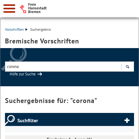
Vorschriften
Suchergebnis
Bremische Vorschriften
Hilfe zur Suche
Suchen
Suchergebnisse für: "
corona
"
Suchfilter