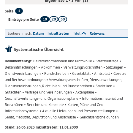
Ergebnisse 1 - 1 von (1)
1
Seite
10
20
50
Einträge pro Seite
Sortieren nach:
Datum
Inkrafttreten
Titel
Relevanz
Systematische Übersicht
Dokumententyp:
Beiratsinformationen und Protokolle
• Staatsverträge
•
Bekanntmachungen
• Abkommen
• Verwaltungsvorschriften
• Satzungen
•
Dienstvereinbarungen
• Rundschreiben
• Gesetzblatt
• Amtsblatt
• Gesetze
und Rechtsverordnungen
• Verwaltungsvorschriften, Dienstanweisungen,
Dienstvereinbarungen, Richtlinien und Rundschreiben
• Statistiken
•
Gutachten
• Verträge und Vereinbarungen
• Aktenpläne
•
Geschäftsverteilungs- und Organisationspläne
• Informationsmaterial und
Broschüren
• Berichte und Konzepte
• Karten, Pläne und Geo-
Informationssysteme
• Aktuelle Meldungen und Pressemitteilungen
•
Senat, Magistrat, Deputation und Ausschüsse
• Gerichtsentscheidungen
Stand: 26.06.2023 Inkrafttreten: 11.01.2000