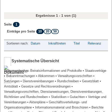
Ergebnisse 1 - 1 von (1)
1
Seite
10
20
50
Einträge pro Seite
Sortieren nach:
Datum
Inkrafttreten
Titel
Relevanz
Systematische Übersicht
Dokumententyp:
Beiratsinformationen und Protokolle
• Staatsverträge
• Bekanntmachungen
• Abkommen
• Verwaltungsvorschriften
•
Satzungen
• Dienstvereinbarungen
• Rundschreiben
• Gesetzblatt
•
Amtsblatt
• Gesetze und Rechtsverordnungen
•
Verwaltungsvorschriften, Dienstanweisungen, Dienstvereinbarungen,
Richtlinien und Rundschreiben
• Statistiken
• Gutachten
• Verträge und
Vereinbarungen
• Aktenpläne
• Geschäftsverteilungs- und
Organisationspläne
• Informationsmaterial und Broschüren
• Berichte