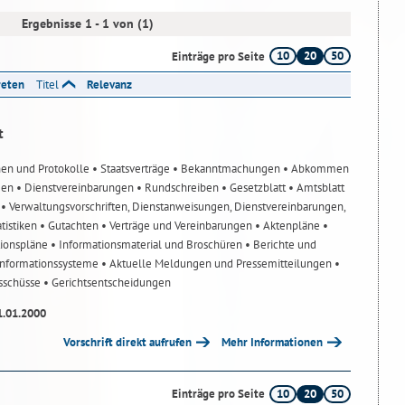
Ergebnisse 1 - 1 von (1)
10
20
50
Einträge pro Seite
reten
Titel
Relevanz
t
nen und Protokolle
• Staatsverträge
• Bekanntmachungen
• Abkommen
gen
• Dienstvereinbarungen
• Rundschreiben
• Gesetzblatt
• Amtsblatt
n
• Verwaltungsvorschriften, Dienstanweisungen, Dienstvereinbarungen,
atistiken
• Gutachten
• Verträge und Vereinbarungen
• Aktenpläne
•
tionspläne
• Informationsmaterial und Broschüren
• Berichte und
-Informationssysteme
• Aktuelle Meldungen und Pressemitteilungen
•
usschüsse
• Gerichtsentscheidungen
1.01.2000
Vorschrift direkt aufrufen
Mehr Informationen
10
20
50
Einträge pro Seite