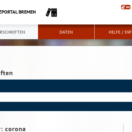
ZPORTAL BREMEN
RSCHRIFTEN
DATEN
HILFE / IN
iften
r:
corona