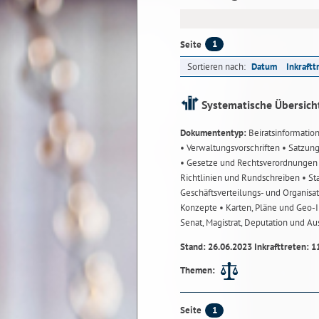
1
Seite
Sortieren nach:
Datum
Inkraftt
Systematische Übersich
Dokumententyp:
Beiratsinformatio
• Verwaltungsvorschriften
• Satzun
• Gesetze und Rechtsverordnunge
Richtlinien und Rundschreiben
• St
Geschäftsverteilungs- und Organisa
Konzepte
• Karten, Pläne und Geo
Senat, Magistrat, Deputation und A
Stand: 26.06.2023 Inkrafttreten: 1
Themen:
1
Seite