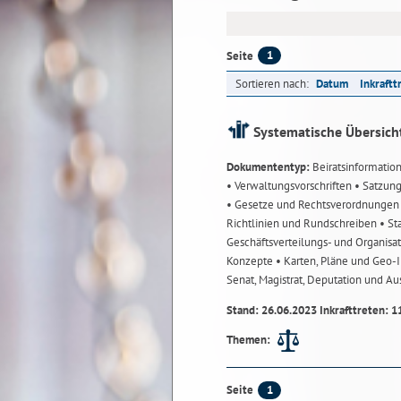
1
Seite
Sortieren nach:
Datum
Inkraftt
Systematische Übersich
Dokumententyp:
Beiratsinformatio
• Verwaltungsvorschriften
• Satzun
• Gesetze und Rechtsverordnunge
Richtlinien und Rundschreiben
• St
Geschäftsverteilungs- und Organisa
Konzepte
• Karten, Pläne und Geo
Senat, Magistrat, Deputation und A
Stand: 26.06.2023 Inkrafttreten: 1
Themen:
1
Seite