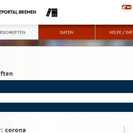
ZPORTAL BREMEN
RSCHRIFTEN
DATEN
HILFE / IN
iften
r:
corona