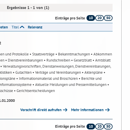
Ergebnisse 1 - 1 von (1)
10
20
50
Einträge pro Seite
reten
Titel
Relevanz
t
nen und Protokolle
• Staatsverträge
• Bekanntmachungen
• Abkommen
gen
• Dienstvereinbarungen
• Rundschreiben
• Gesetzblatt
• Amtsblatt
n
• Verwaltungsvorschriften, Dienstanweisungen, Dienstvereinbarungen,
atistiken
• Gutachten
• Verträge und Vereinbarungen
• Aktenpläne
•
tionspläne
• Informationsmaterial und Broschüren
• Berichte und
-Informationssysteme
• Aktuelle Meldungen und Pressemitteilungen
•
usschüsse
• Gerichtsentscheidungen
1.01.2000
Vorschrift direkt aufrufen
Mehr Informationen
10
20
50
Einträge pro Seite