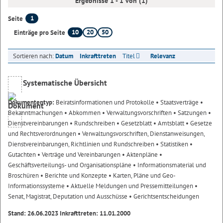
Ergebnisse 1 - 1 von (1)
1
Seite
10
20
50
Einträge pro Seite
Sortieren nach:
Datum
Inkrafttreten
Titel
Relevanz
Systematische Übersicht
Dokumententyp:
Beiratsinformationen und Protokolle
• Staatsverträge
•
Bekanntmachungen
• Abkommen
• Verwaltungsvorschriften
• Satzungen
•
Dienstvereinbarungen
• Rundschreiben
• Gesetzblatt
• Amtsblatt
• Gesetze
und Rechtsverordnungen
• Verwaltungsvorschriften, Dienstanweisungen,
Dienstvereinbarungen, Richtlinien und Rundschreiben
• Statistiken
•
Gutachten
• Verträge und Vereinbarungen
• Aktenpläne
•
Geschäftsverteilungs- und Organisationspläne
• Informationsmaterial und
Broschüren
• Berichte und Konzepte
• Karten, Pläne und Geo-
Informationssysteme
• Aktuelle Meldungen und Pressemitteilungen
•
Senat, Magistrat, Deputation und Ausschüsse
• Gerichtsentscheidungen
Stand: 26.06.2023 Inkrafttreten: 11.01.2000