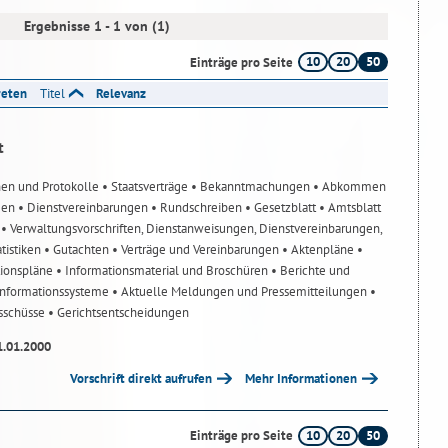
Ergebnisse 1 - 1 von (1)
10
20
50
Einträge pro Seite
reten
Titel
Relevanz
t
nen und Protokolle
• Staatsverträge
• Bekanntmachungen
• Abkommen
gen
• Dienstvereinbarungen
• Rundschreiben
• Gesetzblatt
• Amtsblatt
n
• Verwaltungsvorschriften, Dienstanweisungen, Dienstvereinbarungen,
atistiken
• Gutachten
• Verträge und Vereinbarungen
• Aktenpläne
•
tionspläne
• Informationsmaterial und Broschüren
• Berichte und
-Informationssysteme
• Aktuelle Meldungen und Pressemitteilungen
•
usschüsse
• Gerichtsentscheidungen
1.01.2000
Vorschrift direkt aufrufen
Mehr Informationen
10
20
50
Einträge pro Seite