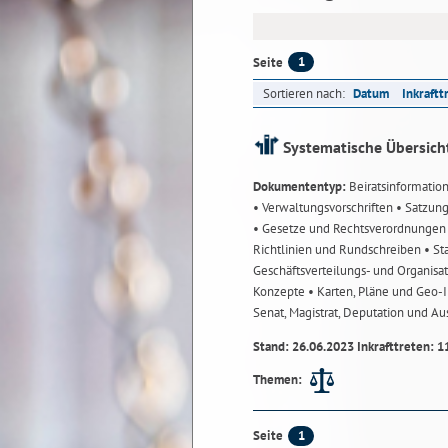
1
Seite
Sortieren nach:
Datum
Inkraftt
Systematische Übersich
Dokumententyp:
Beiratsinformatio
• Verwaltungsvorschriften
• Satzun
• Gesetze und Rechtsverordnunge
Richtlinien und Rundschreiben
• St
Geschäftsverteilungs- und Organisa
Konzepte
• Karten, Pläne und Geo
Senat, Magistrat, Deputation und A
Stand: 26.06.2023 Inkrafttreten: 1
Themen:
1
Seite