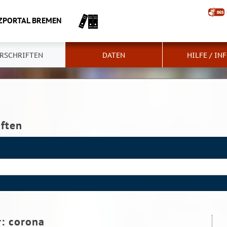
ZPORTAL BREMEN
RSCHRIFTEN
DATEN
HILFE / IN
iften
r:
corona