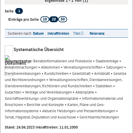
Ergebnisse 1 - 1 von (1)
1
Seite
10
20
50
Einträge pro Seite
Sortieren nach:
Datum
Inkrafttreten
Titel
Relevanz
Systematische Übersicht
Dokumententyp:
Beiratsinformationen und Protokolle
• Staatsverträge
•
Bekanntmachungen
• Abkommen
• Verwaltungsvorschriften
• Satzungen
•
Dienstvereinbarungen
• Rundschreiben
• Gesetzblatt
• Amtsblatt
• Gesetze
und Rechtsverordnungen
• Verwaltungsvorschriften, Dienstanweisungen,
Dienstvereinbarungen, Richtlinien und Rundschreiben
• Statistiken
•
Gutachten
• Verträge und Vereinbarungen
• Aktenpläne
•
Geschäftsverteilungs- und Organisationspläne
• Informationsmaterial und
Broschüren
• Berichte und Konzepte
• Karten, Pläne und Geo-
Informationssysteme
• Aktuelle Meldungen und Pressemitteilungen
•
Senat, Magistrat, Deputation und Ausschüsse
• Gerichtsentscheidungen
Stand: 26.06.2023 Inkrafttreten: 11.01.2000