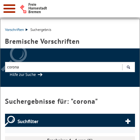
Vorschriften
Suchergebnis
Bremische Vorschriften
Hilfe zur Suche
Suchen
Suchergebnisse für: "
corona
"
Suchfilter