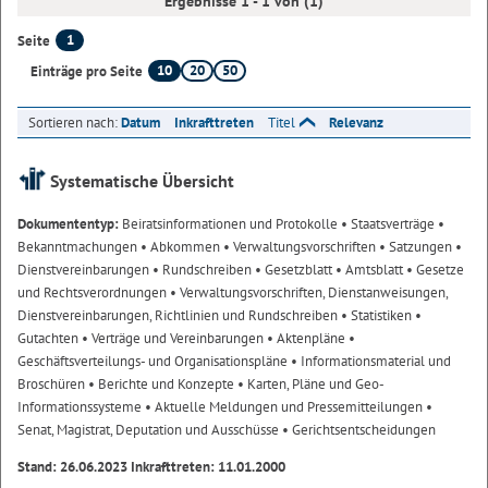
Ergebnisse 1 - 1 von (1)
1
Seite
10
20
50
Einträge pro Seite
Sortieren nach:
Datum
Inkrafttreten
Titel
Relevanz
Systematische Übersicht
Dokumententyp:
Beiratsinformationen und Protokolle
• Staatsverträge
•
Bekanntmachungen
• Abkommen
• Verwaltungsvorschriften
• Satzungen
•
Dienstvereinbarungen
• Rundschreiben
• Gesetzblatt
• Amtsblatt
• Gesetze
und Rechtsverordnungen
• Verwaltungsvorschriften, Dienstanweisungen,
Dienstvereinbarungen, Richtlinien und Rundschreiben
• Statistiken
•
Gutachten
• Verträge und Vereinbarungen
• Aktenpläne
•
Geschäftsverteilungs- und Organisationspläne
• Informationsmaterial und
Broschüren
• Berichte und Konzepte
• Karten, Pläne und Geo-
Informationssysteme
• Aktuelle Meldungen und Pressemitteilungen
•
Senat, Magistrat, Deputation und Ausschüsse
• Gerichtsentscheidungen
Stand: 26.06.2023 Inkrafttreten: 11.01.2000